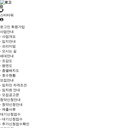
스타타워
로그인
회원가입
사업안내
- 사업개요
- 입지안내
- 프리미엄
- 오시는 길
세대안내
- 조감도
- 평면도
- 층별배치도
- 호수현황
모집안내
- 임차인 자격조건
- 임차료 안내
- 모집공고문
청약신청안내
- 청약신청안내
- 제출서류
대기신청접수
- 대기신청접수
- 추가신청접수확인