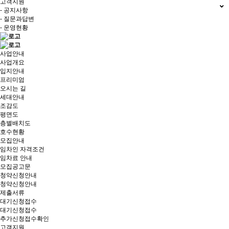
고객지원
- 공지사항
- 질문과답변
- 운영현황
사업안내
사업개요
입지안내
프리미엄
오시는 길
세대안내
조감도
평면도
층별배치도
호수현황
모집안내
임차인 자격조건
임차료 안내
모집공고문
청약신청안내
청약신청안내
제출서류
대기신청접수
대기신청접수
추가신청접수확인
고객지원