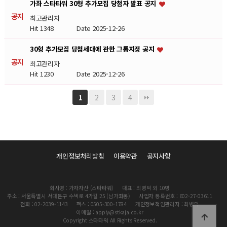
가좌 스타타워 30형 추가모집 당첨자 발표 공지
공지
최고관리자
Hit 1348
Date 2025-12-26
30형 추가모집 당첨세대에 관한 그룹지정 공지
공지
최고관리자
Hit 1230
Date 2025-12-26
2
3
4
1
개인정보처리방침
이용약관
공지사항
회사명 : 가자자산 (스타타워)
대표 : 최병덕 외 10명
주소 : 서울특별시 서대문구 수색로 4가길 25 (남가좌동)
사업자 등록번호 : 602-27-03611
전화 : 02-2039-1143
팩스 : 0505-300-1784
개인정보책임관리자 : 최병덕
이메일 : apply@stkaja.co.kr
Copyright 스타타워 All Rights Reserved.